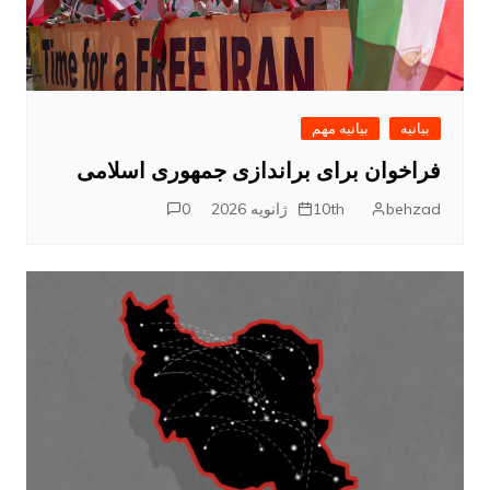
بیانیه
بیانیه مهم
فراخوان برای براندازی جمهوری اسلامی
behzad
10th ژانویه 2026
0