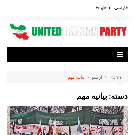
Ski
فارسی
English
t
conten
Home
آرشیو
بیانیه مهم
دسته:
بیانیه مهم