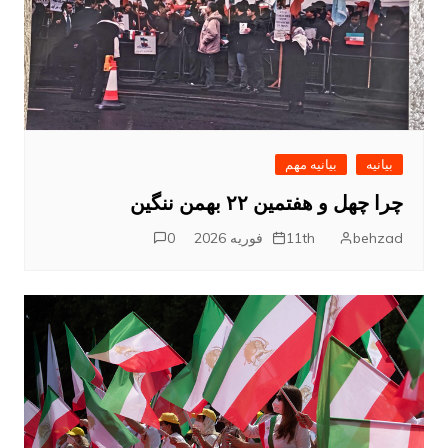
بیانیه
بیانیه مهم
چرا چهل و هفتمین ۲۲ بهمن ننگین
behzad
11th فوریه 2026
0