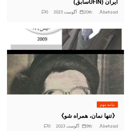
ایران (UFINسابق)
behzad
20th آگوست 2023
0
بیانیه مهم
《تنها نمان، همراه شو》
behzad
9th آگوست 2023
0