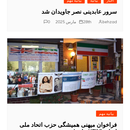
اخبار
بیانیه
بیانیه مهم
سرور عابدینی نصر جاویدان شد
behzad
28th مارس 2025
0
بیانیه مهم
فراخوان میهنی همیشگی حزب اتحاد ملی