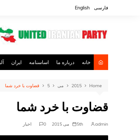
Ski
فارسی
English
t
conten
خانه
درباره ما
اساسنامه
ایران
آل
فع
Home
2015
می
5
قضاوت با خرد شما
ف
کا
قضاوت با خرد شما
فع
جا
admin
5th می 2015
0
اخبار
م