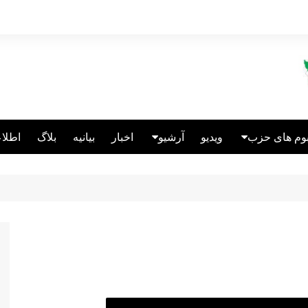
بوم های حزب
ویدیو
آرشیو
اخبار
بیانیه
بلاگ
اطلاع
الین انگلیس
انتشارات
عالین قبرس
ریکاتور
الین آلمان
نباختگان اتحاد
سئولین سابق