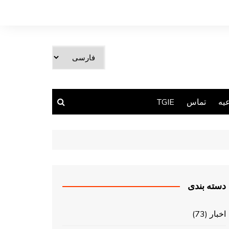
یک
زبان
انتخاب
کنید
یه
تماس
TGIE
دسته بندی
اخبار
(73)