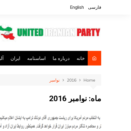
Ski
فارسی
English
t
conten
خانه
درباره ما
اساسنامه
ایران
آل
فع
Home
2016
نوامبر
ف
کا
ماه:
نوامبر 2016
فع
جا
م