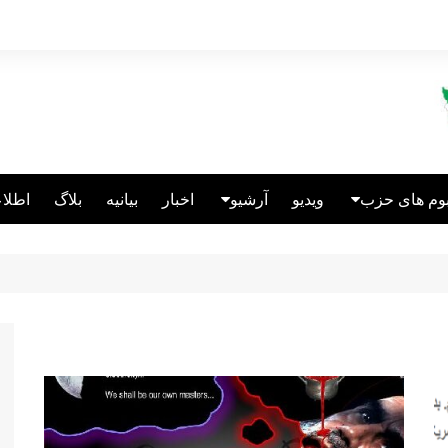
بوم های حزب
ویدیو
آرشیو
اخبار
بیانیه
بلاگ
اطلاع
الین انگلیس
انتشارات
عالین قبرس
ریکاتور
الین آلمان
نباختگان اتحاد
سئولین سابق