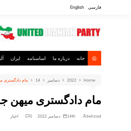
Ski
فارسی
English
t
conten
خانه
درباره ما
اساسنامه
ایران
آل
فع
Home
2022
دسامبر
14
مام دادگستری می
ف
کا
مام دادگستری میهن جا
فع
جا
behzad
14th دسامبر 2022
0
اخبار
م