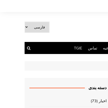
یک
زبان
انتخاب
کنید
یه
تماس
TGIE
دسته بندی
اخبار
(73)