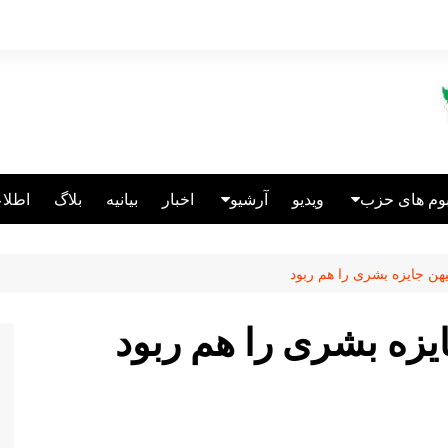
بوم های حزب
ویدیو
آرشیو
اخبار
بیانیه
بلاگ
اطلاع
الین انگلیس
انتشارات
هن جایزه بشری را هم ربود
عالین قبرس
ریکاتور
یزه بشری را هم ربود
الین آلمان
نباختگان اتحاد
سئولین سابق