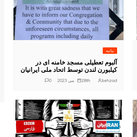
تفرقه
بیانیه
آلبوم تعطیلی مسجد خامنه ای در
کیلبورن لندن توسط اتحاد ملی ایرانیان
behzad
28th می 2023
0