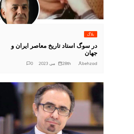
بلاگ
در سوگ استاد تاریخ معاصر ایران و
جهان
behzad
28th می 2023
0