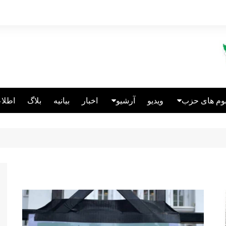
بوم های حزب
ویدیو
آرشیو
اخبار
بیانیه
بلاگ
اطلاع
الین انگلیس
انتشارات
عالین قبرس
ریکاتور
الین آلمان
نباختگان اتحاد
سئولین سابق