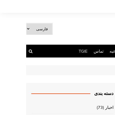
یک
زبان
انتخاب
کنید
یه
تماس
TGIE
دسته بندی
اخبار
(73)