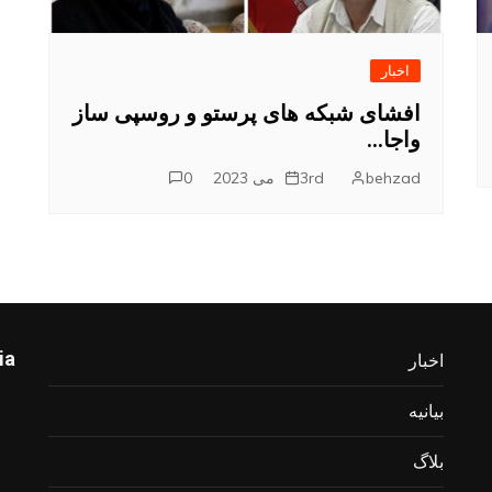
اخبار
افشای شبکه های پرستو و روسپی ساز
واجا…
behzad
3rd می 2023
0
ia
اخبار
بیانیه
بلاگ