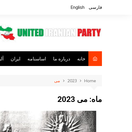
Ski
فارسی
English
t
conten
خانه
درباره ما
اساسنامه
ایران
آل
فع
Home
2023
می
ف
کا
ماه:
می 2023
فع
جا
م