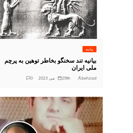
م
بیانیه
بیانیه تند سخنگو بخاطر توهین به پرچم
ملی ایران
behzad
29th می 2023
0