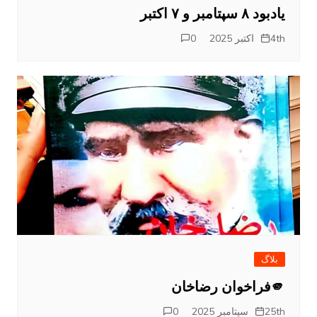
یادبود ۸ سپتامبر و ۷ اکتبر
4th اکتبر 2025
0
بلاگ
🫵فراخوان رضاخان
25th سپتامبر 2025
0