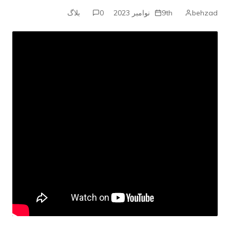
behzad
9th نوامبر 2023
0
بلاگ