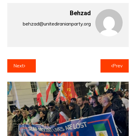
Behzad
behzad@unitediranianparty.org
راهبری
Next
Prev
نوشته