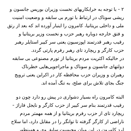
۲ - با توجه به خرابکاریهای نخست وزیران بوریس جانسون و
ریشی سوناک در ارتباط با تورم بی سابقه و وضعیت امنیت
ملی و داخلی بریتانیا، کامرون را اینبار آورده اند که بعد از رتق
و فتق خارجه دوباره رهبر حزب و نخست وزیر بریتانیا و
رقیب رهبر قدرتمند اپوزسیون یعنی سر کییر استایلر رهبر
حزب کارگر و ریچارد تای رهبر رفرم پارتی گردد.
در حالیکه اکثریت مردم بریتانیا از تورم مصنوعی بی سابقه
دولتهای جانسون و سوناک و ماجراجویی‌هایی خطرناک
رهبران و وزیران حزب محافظه کار در اکراین یعنی ترویج
جنگ بجای تلاش برای صلح، به تنگ آمده اند.
البته کامرون راه بسیار دشواری در پیش رو دارد چون دو
رقیب قدرتمند بنام سر کییر از حزب کارگر و نایجل فاراژ -
ریچارد تای از حزب رفرم بریتانیا و از همه مهمتر مردم
ناراضی از کارگر گرفته تا توانگر را در مقابل دارد، اما سلاح
لرد کامرون در این میان محبوبیت سابق وی و همینطور