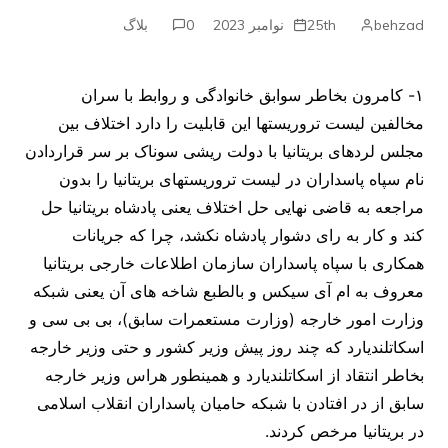
behzad
25th نوامبر 2023
0
بلاگ
۱- کامرون بخاطر سوابق خانوادگی و روابط با سران
مخالفین لیست تروریستها این قابلیت را دارد اختلاف بین
مجلس لردهای بریتانیا با دولت ریشی سوناک بر سر قراردادن
نام سپاه پاسداران در لیست تروریستهای بریتانیا را بدون
مراجعه به قاضی نهایی حل اختلاف یعنی پادشاه بریتانیا حل
کند و کار به رای دشوار پادشاه نکشد، چرا که جریانات
همکاری با سپاه پاسداران سازمان اطلاعات خارجی بریتانیا
معروف به ام آی سیکس و بالطبع شاخه های آن یعنی شبکه
وزارت امور خارجه (وزارت مستعمرات سابق)، بی بی سی و
اسکاتلندیارد که چند روز پیش وزیر کشور و حتی وزیر خارجه
بخاطر انتقاد از اسکاتلندیارد و همینطور هراس وزیر خارجه
سابق از در افتادن با شبکه حامیان پاسداران انقلاب اسلامی
در بریتانیا مرخص کردند.