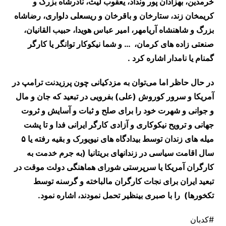
خرمدین، بهزادان پور ونداد، یعقوب لیث، نادرشاه بزرگ و
کریمخان زند، ستارخان و باقرخان و ريسعلی دلواری، رضاشاه
بزرگ و شاهنشاه آریامهر، امیر عباس هویدا، حبیب القانیان،
صنعتی زاده های کرمان، … و شما نیکوکار توانگر یا کارگر
گمنام یا نامدار اشاره کرد .
در حال حاظر اما می‌توان به مزدکیانی چون پرزیدنت ترامپ در
آمریکا و سرور کوروش (علی) بفرویی در تبعید که جان و مال
و جوانی و شهرت خود را برای صلح و ثبات و آسایش و ثروت
جهانی و ترویح نیکوکاری و آزادی کارگر ایرانی فدا و تا پشت
میله های زندان توسط بیدادگاه های نیویورک و بقیه رفته یا ۵
سال اقامت سیاسی در زندانهای بریتانیا (به جرم خدمت به
کارگران آمریکا یا سرپرستی شورای هماهنگی دولت موقت در
تبعید ایران برای نجات کارگران مالباخته و گرسنه توسط
تکخورها) را با صبری بینظیر تحمل نمودند، اشاره نمود.
#کدبان