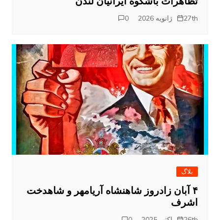
تظاهرات باشکوه ایرانیان لندن
27th ژانویه 2026
0
بلاگ
۴ آبان زادروز شاهنشاه آریامهر و شاهدخت
اشرف
26th اکتبر 2025
0