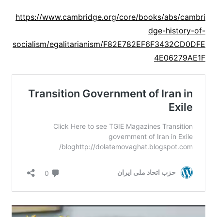
https://www.cambridge.org/core/books/abs/cambri
dge-history-of-
socialism/egalitarianism/F82E782EF6F3432CD0DFE
4E06279AE1F
نمایشگر