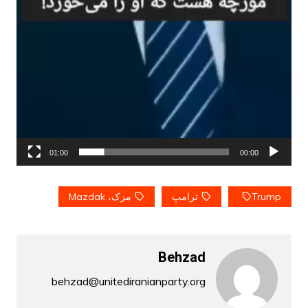
01:00
00:00
Trump
ترامپ
مزک، Mazdak
Behzad
behzad@unitediranianparty.org