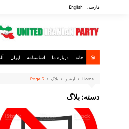
Ski
فارسی
English
t
conten
خانه
درباره ما
اساسنامه
ایران
آل
فع
Home
آرشیو
بلاگ
Page 5
ف
کا
دسته:
بلاگ
فع
جا
م