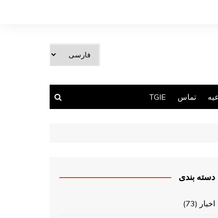
یک
زبان
انتخاب
کنید
یه
تماس
TGIE
دسته بندی
اخبار
(73)