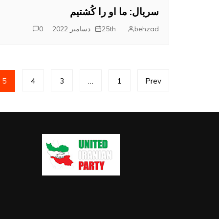
سریال: ما او را کُشتیم
behzad
25th دسامبر 2022
0
راهبری
5
4
3
…
1
Prev
نوشته‌ها