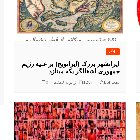
تفرقه
بلاگ
ایرانشهر بزرک (ایرانویج) بر علیه رژیم
جمهوری اشغالگر یکه میتازد
behzad
12th ژانویه 2023
0