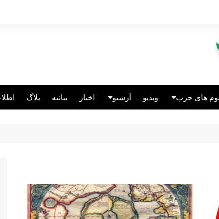
بوم های حزب
ویدیو
آرشیو
اخبار
بیانیه
بلاگ
اطلاع
الین انگلیس
انتشارات
عالین قبرس
ریکاتور
الین آلمان
نباختگان اتحاد
سئولین سابق