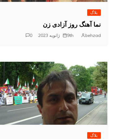
بلاگ
نما آهنگ روز آزادی زن
behzad
9th ژانویه 2023
0
بلاگ