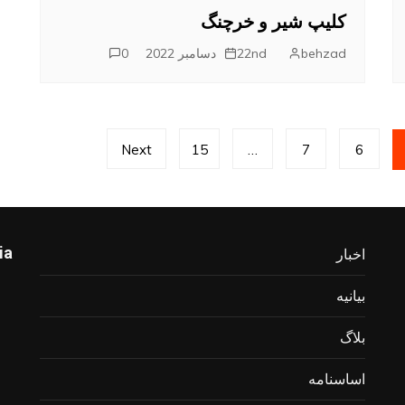
کلیپ شیر و خرچنگ
behzad
22nd دسامبر 2022
0
Next
15
…
7
6
ia
اخبار
بیانیه
بلاگ
اساسنامه