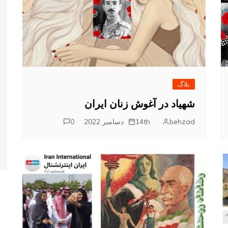
تفرقه
بلاگ
شهیاد در آغوش زنان ایران
behzad
14th دسامبر 2022
0