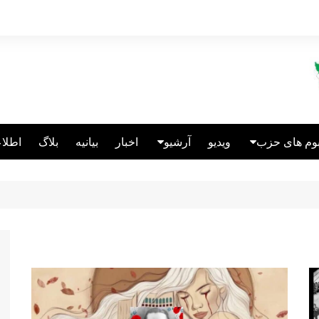
بوم های حزب
ویدیو
آرشیو
اخبار
بیانیه
بلاگ
اطلاع
الین انگلیس
انتشارات
عالین قبرس
ریکاتور
الین آلمان
نباختگان اتحاد
سئولین سابق