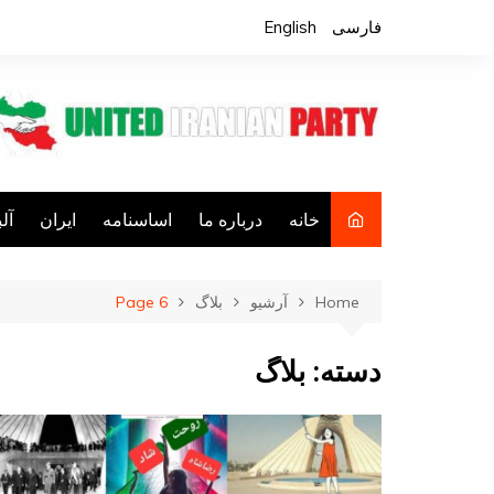
Ski
فارسی
English
t
conten
خانه
درباره ما
اساسنامه
ایران
آل
فع
Home
آرشیو
بلاگ
Page 6
ف
کا
دسته:
بلاگ
فع
جا
م