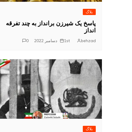
بلاگ
پاسخ یک شیرزن برانداز به چند تفرقه
انداز
behzad
1st دسامبر 2022
0
بلاگ