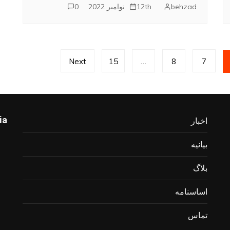
behzad
12th نوامبر 2022
0
Next
15
…
8
7
ia
اخبار
بیانیه
بلاگ
اساسنامه
تماس