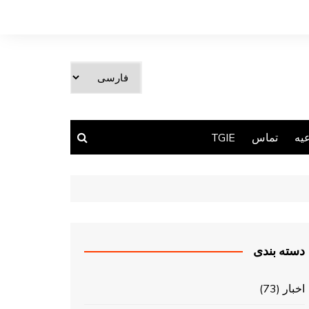
یک
زبان
انتخاب
کنید
یه
تماس
TGIE
دسته بندی
اخبار
(73)