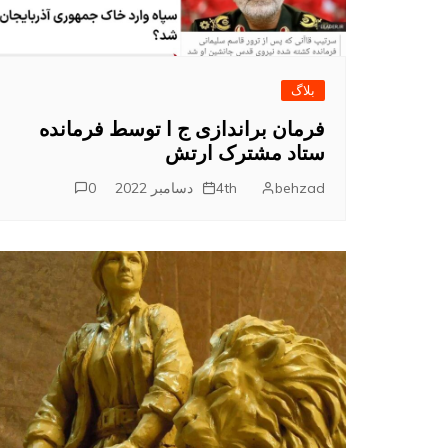
بلاگ
فرمان براندازی ج ا توسط فرمانده
ستاد مشترک ارتش
behzad
4th دسامبر 2022
0