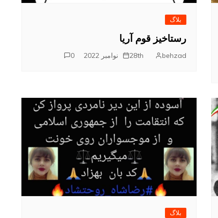
بلاگ
رستاخیز قوم آریا
behzad
28th نوامبر 2022
0
بلاگ