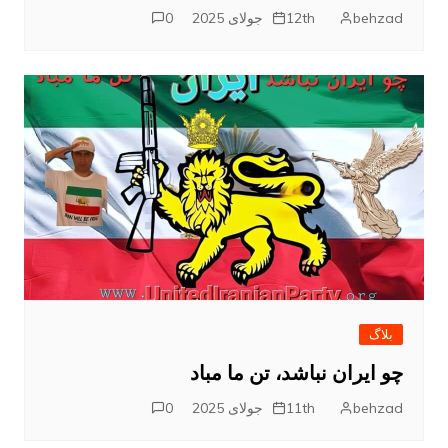
behzad
12th جولای 2025
0
بلاگ
چو ایران نباشد، تن ما مباد
behzad
11th جولای 2025
0