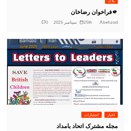
بلاگ
🫵فراخوان رضاخان
behzad
25th سپتامبر 2025
0
اخبار
انتشارات
مجله مشترک اتحاد بامداد