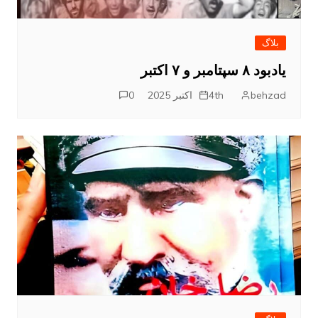
بلاگ
یادبود ۸ سپتامبر و ۷ اکتبر
behzad
4th اکتبر 2025
0