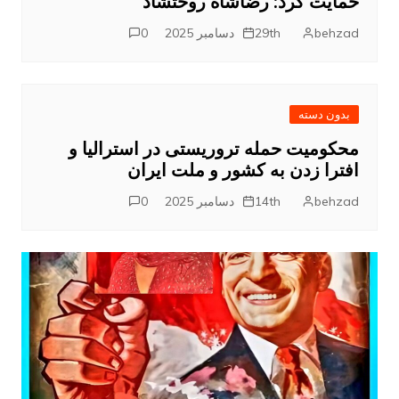
حمایت کرد: رضاشاه روحتشاد
behzad
29th دسامبر 2025
0
بدون دسته
محکومیت حمله تروریستی در استرالیا و
افترا زدن به کشور و ملت ایران
behzad
14th دسامبر 2025
0