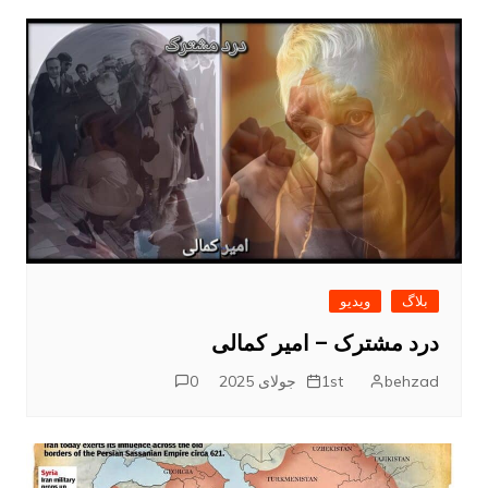
بلاگ
ویدیو
درد مشترک – امیر کمالی
behzad
1st جولای 2025
0