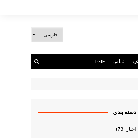
یک
زبان
انتخاب
کنید
یه
تماس
TGIE
دسته بندی
اخبار
(73)