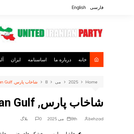
Ski
فارسی
English
t
conten
خانه
درباره ما
اساسنامه
ایران
آل
فع
Home
2025
می
8
شاخاب پارس, Persian Gulf
ف
کا
شاخاب پارس, Persian Gulf
فع
جا
behzad
8th می 2025
0
بلاگ
م
🌊 خاشاب پارس و خشکی‌های جنوبی خاشاب 