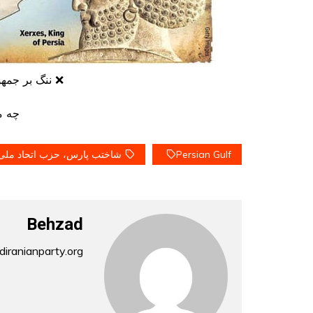
❌️ ننگ بر جمه
چه م
Persian Gulf
شاختب پارس، حزب اتحاد ملی 
Behzad
iranianparty.org