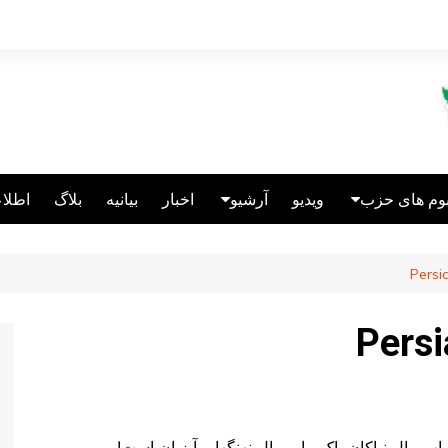
بوم های حزب
ویدیو
آرشیو
اخبار
بیانیه
بلاگ
اطلاع
الین انگلیس
انتشارات
عالین قبرس
ریکاتور
الین آلمان
نباختگان اتحاد
سئولین سابق
مال نیاکان پاک ما و مال نهنگها و آبزیان است!