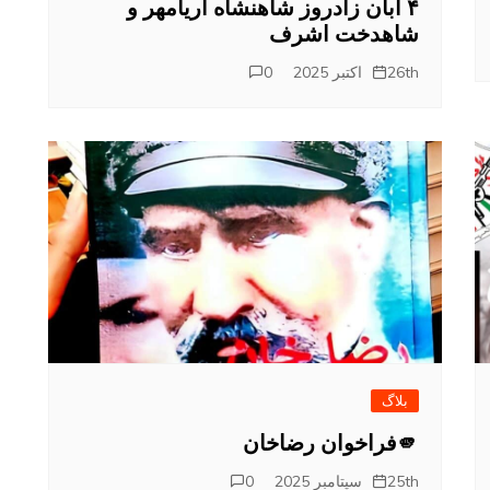
۴ آبان زادروز شاهنشاه آریامهر و
شاهدخت اشرف
26th اکتبر 2025
0
بلاگ
🫵فراخوان رضاخان
25th سپتامبر 2025
0